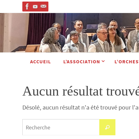
Passer
vers
le
contenu
Passer
ACCUEIL
L’ASSOCIATION
L’ORCHES
vers
le
contenu
Aucun résultat trouv
Désolé, aucun résultat n'a été trouvé pour l'
Search
Recherche
for: