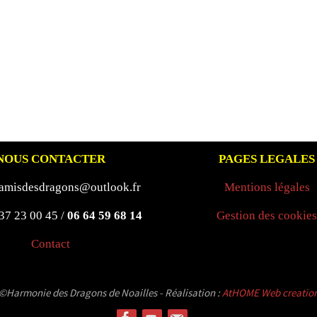
NOUS CONTACTER
PAGES LEGALES
 amisdesdragons@outlook.fr
Mentions légales
 37 23 00 45 /
06 64 59 68 14
Gestion des cookies
Contact
©Harmonie des Dragons de Noailles - Réalisation :
AtHOME Web creatio