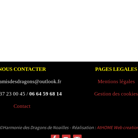
NOUS CONTACTER
PAGES LEGALES
 amisdesdragons@outlook.fr
Mentions légales
 37 23 00 45 /
06 64 59 68 14
Gestion des cookies
Contact
©Harmonie des Dragons de Noailles - Réalisation :
AtHOME Web creatio