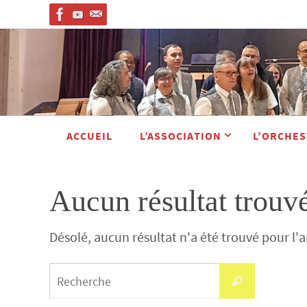
Passer
vers
le
contenu
Passer
ACCUEIL
L’ASSOCIATION
L’ORCHES
vers
le
contenu
Aucun résultat trouv
Désolé, aucun résultat n'a été trouvé pour l'
Search
Recherche
for: